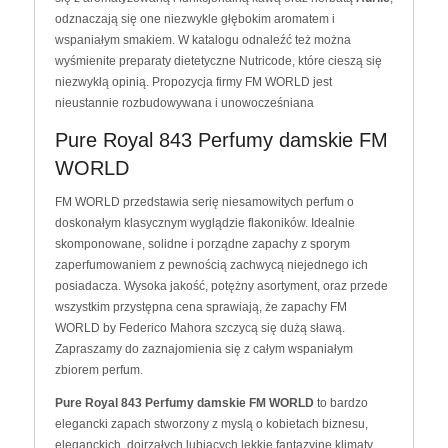
odznaczają się one niezwykle głębokim aromatem i
wspaniałym smakiem. W katalogu odnaleźć też można
wyśmienite preparaty dietetyczne Nutricode, które cieszą się
niezwykłą opinią. Propozycja firmy FM WORLD jest
nieustannie rozbudowywana i unowocześniana
Pure Royal 843 Perfumy damskie FM
WORLD
FM WORLD przedstawia serię niesamowitych perfum o
doskonałym klasycznym wyglądzie flakoników. Idealnie
skomponowane, solidne i porządne zapachy z sporym
zaperfumowaniem z pewnością zachwycą niejednego ich
posiadacza. Wysoka jakość, potężny asortyment, oraz przede
wszystkim przystępna cena sprawiają, że zapachy FM
WORLD by Federico Mahora szczycą się dużą sławą.
Zapraszamy do zaznajomienia się z całym wspaniałym
zbiorem perfum.
Pure Royal 843 Perfumy damskie FM WORLD
to bardzo
elegancki zapach stworzony z myslą o kobietach biznesu,
eleganckich, dojrzałych lubiących lekkie fantazyjne klimaty.