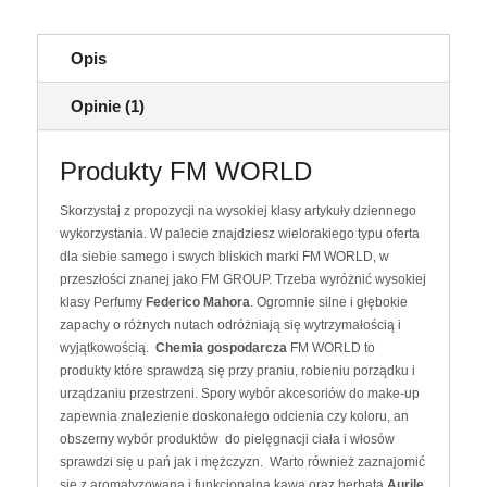
WORLD
Opis
Opinie (1)
Produkty FM WORLD
Skorzystaj z propozycji na wysokiej klasy artykuły dziennego
wykorzystania. W palecie znajdziesz wielorakiego typu oferta
dla siebie samego i swych bliskich marki FM WORLD, w
przeszłości znanej jako FM GROUP. Trzeba wyróżnić wysokiej
klasy Perfumy
Federico Mahora
. Ogromnie silne i głębokie
zapachy o różnych nutach odróżniają się wytrzymałością i
wyjątkowością.
Chemia gospodarcza
FM WORLD to
produkty które sprawdzą się przy praniu, robieniu porządku i
urządzaniu przestrzeni. Spory wybór akcesoriów do make-up
zapewnia znalezienie doskonałego odcienia czy koloru, an
obszerny wybór produktów do pielęgnacji ciała i włosów
sprawdzi się u pań jak i mężczyzn. Warto również zaznajomić
się z aromatyzowaną i funkcjonalną kawą oraz herbatą
Aurile
,