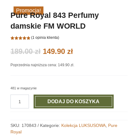
Promocja!
Pure Royal 843 Perfumy
damskie FM WORLD
(
1
opinia klienta)
Oceniony
5.00
na 5
Original
Current
189.00
zł
149.90
zł
na
podstawie
price
price
oceny
was:
is:
klienta
Poprzednia najniższa cena:
149.90
zł
.
189.00 zł.
149.90 zł.
481 w magazynie
ilość
DODAJ DO KOSZYKA
Pure
Royal
843
Perfumy
SKU:
170843
Kategorie:
Kolekcja LUKSUSOWA
,
Pure
damskie
Royal
FM