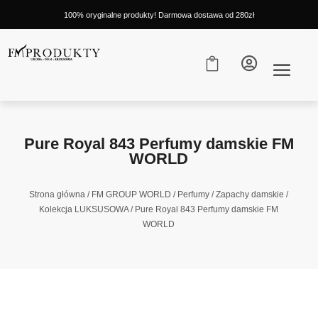
100% oryginalne produkty! Darmowa dostawa od 280zł


Pure Royal 843 Perfumy damskie FM
WORLD
Strona główna
/
FM GROUP WORLD
/
Perfumy
/
Zapachy damskie
/
Kolekcja LUKSUSOWA
/ Pure Royal 843 Perfumy damskie FM
WORLD