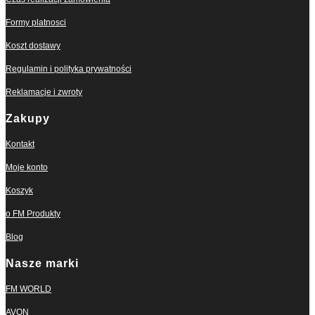
Formy platnosci
Koszt dostawy
Regulamin i polityka prywatności
Reklamacje i zwroty
Zakupy
Kontakt
Moje konto
Koszyk
o FM Produkty
Blog
Nasze marki
FM WORLD
AVON