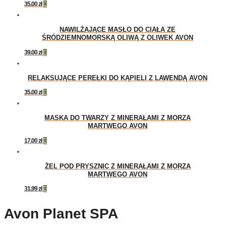
35.00
zł

NAWILŻAJĄCE MASŁO DO CIAŁA ZE
ŚRÓDZIEMNOMORSKĄ OLIWĄ Z OLIWEK AVON
39.00
zł

RELAKSUJĄCE PEREŁKI DO KĄPIELI Z LAWENDĄ AVON
35.00
zł

MASKA DO TWARZY Z MINERAŁAMI Z MORZA
MARTWEGO AVON
17.00
zł

ŻEL POD PRYSZNIC Z MINERAŁAMI Z MORZA
MARTWEGO AVON
31.99
zł

Avon Planet SPA