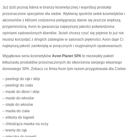
Już dziś poznaj lidera w branży kosmetycznej i wypróbuj produkty
przeznaczone specjalnie dla siebie. Wybieraj spośród setek kosmetyków i
akcesoriów z którymi codzienna pielęgnacja stanie się jeszcze większą
przyjemnością. Avon to gwarancja najwyższej jakości potwierdzona
opiniami zadowolonych klientów. Jeżeli chcesz czuć się pięknie to już nie
musisz korzystać z drogich zabiegów w salonach piękności. Avon daje Ci
najlepszą jakość zamkniętą w poręcznych i oryginalnych opakowaniach.
Wyjątkowa seria kosmetyków
Avon Planet SPA
to niezwykły pakiet
kilkunastu produktów przeznaczonych do stworzenia swojego własnego
domowego SPA. Zobacz co firma Avon tym razem przygotowała dla Ciebie:
– peelingi do rąk i stóp
– peelingi do ciała
– maski do dłoni i stóp
– maski do włosów
– olejki do włosów
– masła do ciała
– eliksiry do kąpieli
– chłodząca maska na oczy
– kremy do rąk
– mleczka do kąpeili