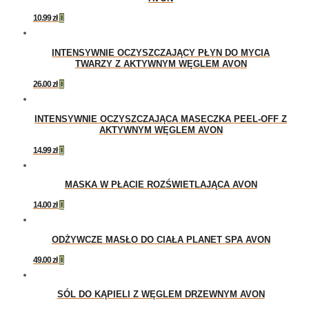
10.99
zł

INTENSYWNIE OCZYSZCZAJĄCY PŁYN DO MYCIA
TWARZY Z AKTYWNYM WĘGLEM AVON
26.00
zł

INTENSYWNIE OCZYSZCZAJĄCA MASECZKA PEEL-OFF Z
AKTYWNYM WĘGLEM AVON
14.99
zł

MASKA W PŁACIE ROZŚWIETLAJĄCA AVON
14.00
zł

ODŻYWCZE MASŁO DO CIAŁA PLANET SPA AVON
49.00
zł

SÓL DO KĄPIELI Z WĘGLEM DRZEWNYM AVON