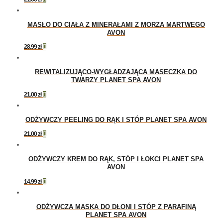
MASŁO DO CIAŁA Z MINERAŁAMI Z MORZA MARTWEGO
AVON
28.99
zł

REWITALIZUJĄCO-WYGŁADZAJĄCA MASECZKA DO
TWARZY PLANET SPA AVON
21.00
zł

ODŻYWCZY PEELING DO RĄK I STÓP PLANET SPA AVON
21.00
zł

ODŻYWCZY KREM DO RĄK, STÓP I ŁOKCI PLANET SPA
AVON
14.99
zł

ODŻYWCZA MASKA DO DŁONI I STÓP Z PARAFINĄ
PLANET SPA AVON