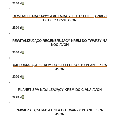
21.00
zł

REWITALIZUJĄCO-WYGŁADZAJĄCY ŻEL DO PIELĘGNACJI
OKOLIC OCZU AVON
25.00
zł

REWITALIZUJĄCO-REGENERUJĄCY KREM DO TWARZY NA
NOC AVON
30.00
zł

UJĘDRNIAJĄCE SERUM DO SZYI I DEKOLTU PLANET SPA
AVON
30.00
zł

PLANET SPA NAWILŻAJĄCY KREM DO CIAŁA AVON
22.99
zł

NAWILŻAJĄCA MASECZKA DO TWARZY PLANET SPA
AVON