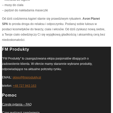
– musy do ciała
– pędzel do nakładania maseczki
Od dziś codzienna kąpiel stanie się prawdziwym rytuałem.
Avon Planet
SPA
to prosta droga do relaksu i odpoczynku. Podaruj sobie luksus w
postaci kosmetyków do twarzy, ciała i włosów. Od dziś zyskasz nową siebie,
a Twoje ciało odwdzięczy Ci się wyjątkową gładkością i aksamitną cerą bez
niedoskonałości.
FM Produkty
“FM Produkty” to zaangażowana ekipa pasjonatów dbających o
zadowolenie klienta. W ofercie mamy starannie wybrane produkty,
odpowiadające na aktualne potrzeby rynku.
EMAIL:
sklep@fmprodukty.pl
telefon:
+48 727 943 163
Pomoc
Częste pytania – FAQ
Czas realizacji zamówienia