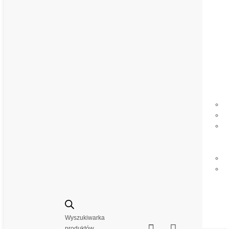
Wyszukiwarka


produktów