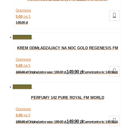
Oceniono

5.00
na 5
149.00
zł
Promocja!
KREM ODMŁADZAJĄCY NA NOC GOLD REGENESIS FM
GROUP
Oceniono
5.00
na 5

149.90
zł
169.00
zł
Original price was: 169.00 zł.
Current price is: 149.90 zł.
Promocja!
PERFUMY 142 PURE ROYAL FM WORLD
Oceniono
5.00
na 5

149.90
zł
189.00
zł
Original price was: 189.00 zł.
Current price is: 149.90 zł.