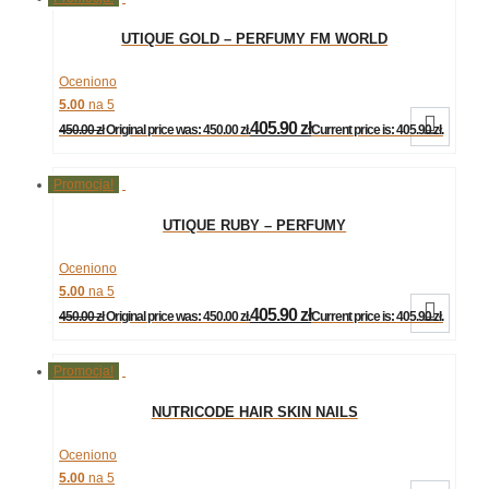
UTIQUE GOLD – PERFUMY FM WORLD
Oceniono
5.00
na 5

405.90
zł
450.00
zł
Original price was: 450.00 zł.
Current price is: 405.90 zł.
Promocja!
UTIQUE RUBY – PERFUMY
Oceniono
5.00
na 5

405.90
zł
450.00
zł
Original price was: 450.00 zł.
Current price is: 405.90 zł.
Promocja!
NUTRICODE HAIR SKIN NAILS
Oceniono
5.00
na 5