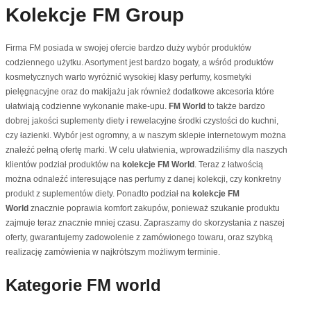
Kolekcje FM Group
Firma FM posiada w swojej ofercie bardzo duży wybór produktów
codziennego użytku. Asortyment jest bardzo bogaty, a wśród produktów
kosmetycznych warto wyróżnić wysokiej klasy perfumy, kosmetyki
pielęgnacyjne oraz do makijażu jak również dodatkowe akcesoria które
ułatwiają codzienne wykonanie make-upu.
FM World
to także bardzo
dobrej jakości suplementy diety i rewelacyjne środki czystości do kuchni,
czy łazienki. Wybór jest ogromny, a w naszym sklepie internetowym można
znaleźć pełną ofertę marki. W celu ułatwienia, wprowadziliśmy dla naszych
klientów podział produktów na
kolekcje FM World
. Teraz z łatwością
można odnaleźć interesujące nas perfumy z danej kolekcji, czy konkretny
produkt z suplementów diety. Ponadto podział na
kolekcje FM
World
znacznie poprawia komfort zakupów, ponieważ szukanie produktu
zajmuje teraz znacznie mniej czasu. Zapraszamy do skorzystania z naszej
oferty, gwarantujemy zadowolenie z zamówionego towaru, oraz szybką
realizację zamówienia w najkrótszym możliwym terminie.
Kategorie FM world