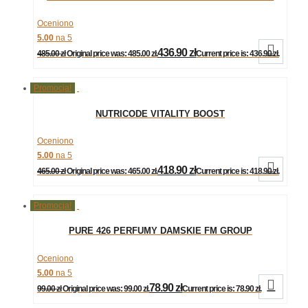
Oceniono
5.00
na 5

436.90
zł
485.00
zł
Original price was: 485.00 zł.
Current price is: 436.90 zł.
Promocja!
NUTRICODE VITALITY BOOST
Oceniono
5.00
na 5

418.90
zł
465.00
zł
Original price was: 465.00 zł.
Current price is: 418.90 zł.
Promocja!
PURE 426 PERFUMY DAMSKIE FM GROUP
Oceniono
5.00
na 5

78.90
zł
99.00
zł
Original price was: 99.00 zł.
Current price is: 78.90 zł.