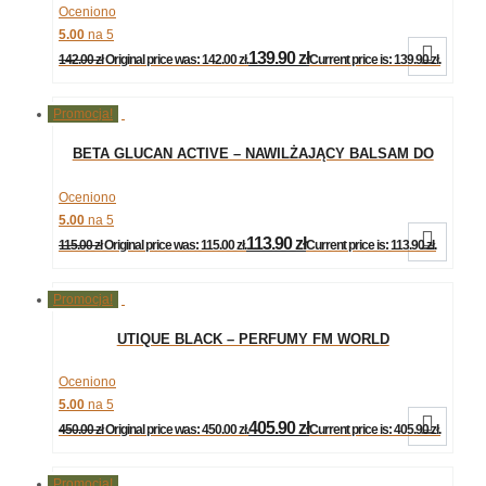
GROUP
Oceniono
5.00
na 5

139.90
zł
142.00
zł
Original price was: 142.00 zł.
Current price is: 139.90 zł.
Promocja!
BETA GLUCAN ACTIVE – NAWILŻAJĄCY BALSAM DO
CIAŁA 300 ML FM GROUP
Oceniono
5.00
na 5

113.90
zł
115.00
zł
Original price was: 115.00 zł.
Current price is: 113.90 zł.
Promocja!
UTIQUE BLACK – PERFUMY FM WORLD
Oceniono
5.00
na 5

405.90
zł
450.00
zł
Original price was: 450.00 zł.
Current price is: 405.90 zł.
Promocja!