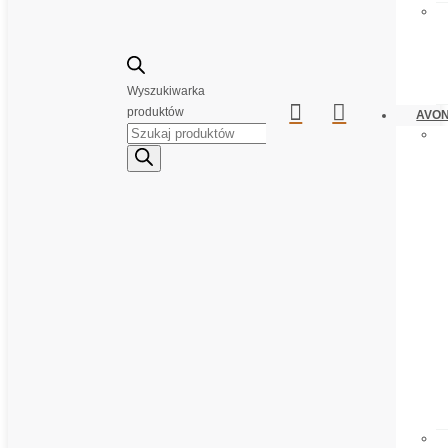
Wyszukiwarka


produktów
AVO