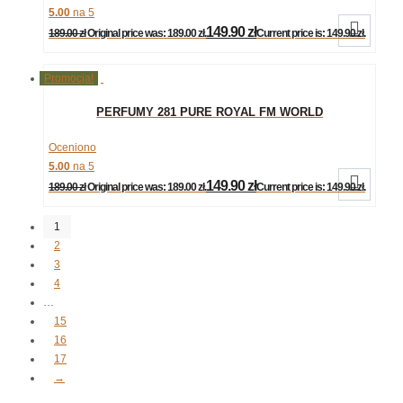
5.00
na 5

149.90
zł
189.00
zł
Original price was: 189.00 zł.
Current price is: 149.90 zł.
Promocja!
PERFUMY 281 PURE ROYAL FM WORLD
Oceniono
5.00
na 5

149.90
zł
189.00
zł
Original price was: 189.00 zł.
Current price is: 149.90 zł.
1
2
3
4
…
15
16
17
→