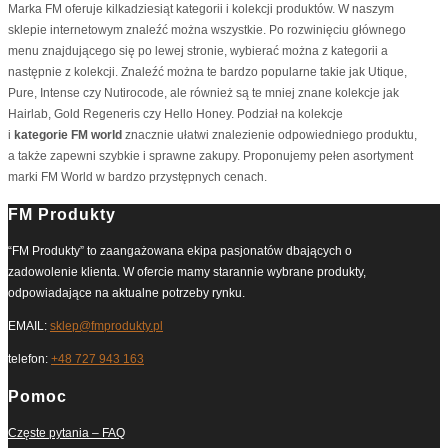
Marka FM oferuje kilkadziesiąt kategorii i kolekcji produktów. W naszym
sklepie internetowym znaleźć można wszystkie. Po rozwinięciu głównego
menu znajdującego się po lewej stronie, wybierać można z kategorii a
następnie z kolekcji. Znaleźć można te bardzo popularne takie jak Utique,
Pure, Intense czy Nutirocode, ale również są te mniej znane kolekcje jak
Hairlab, Gold Regeneris czy Hello Honey. Podział na kolekcje
i
kategorie FM world
znacznie ułatwi znalezienie odpowiedniego produktu,
a także zapewni szybkie i sprawne zakupy. Proponujemy pełen asortyment
marki FM World w bardzo przystępnych cenach.
FM Produkty
“FM Produkty” to zaangażowana ekipa pasjonatów dbających o
zadowolenie klienta. W ofercie mamy starannie wybrane produkty,
odpowiadające na aktualne potrzeby rynku.
EMAIL:
sklep@fmprodukty.pl
telefon:
+48 727 943 163
Pomoc
Częste pytania – FAQ