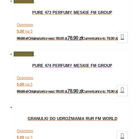
Promocja!
PURE 473 PERFUMY MĘSKIE FM GROUP
Oceniono
5.00
na 5

78.90
zł
99.00
zł
Original price was: 99.00 zł.
Current price is: 78.90 zł.
Promocja!
PURE 474 PERFUMY MĘSKIE FM GROUP
Oceniono
5.00
na 5

78.90
zł
99.00
zł
Original price was: 99.00 zł.
Current price is: 78.90 zł.
GRANULKI DO UDROŻNIANIA RUR FM WORLD
Oceniono

5.00
na 5