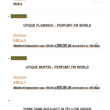
59.00
zł
Promocja!
UTIQUE FLAMINGO – PERFUMY FM WORLD
Oceniono
5.00
na 5

390.90
zł
450.00
zł
Original price was: 450.00 zł.
Current price is: 390.90 zł.
Promocja!
UTIQUE MUFFIN – PERFUMY FM WORLD
Oceniono
5.00
na 5

405.90
zł
450.00
zł
Original price was: 450.00 zł.
Current price is: 405.90 zł.
TONIK ODMŁADZAJĄCY W ŻELU FM GROUP