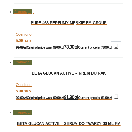
Promocja!
PURE 466 PERFUMY MĘSKIE FM GROUP
Oceniono
5.00
na 5

78.90
zł
99.00
zł
Original price was: 99.00 zł.
Current price is: 78.90 zł.
Promocja!
BETA GLUCAN ACTIVE – KREM DO RĄK
REGENERUJĄCO-ODŻYWCZY 50 ML FM GROUP
Oceniono
5.00
na 5

81.90
zł
90.00
zł
Original price was: 90.00 zł.
Current price is: 81.90 zł.
Promocja!
BETA GLUCAN ACTIVE – SERUM DO TWARZY 30 ML FM