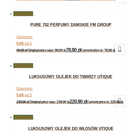
Promocja!
PURE 702 PERFUMY DAMSKIE FM GROUP
Oceniono
5.00
na 5

78.90
zł
99.00
zł
Original price was: 99.00 zł.
Current price is: 78.90 zł.
Promocja!
LUKSUSOWY OLEJEK DO TWARZY UTIQUE
Oceniono
5.00
na 5

220.90
zł
239.00
zł
Original price was: 239.00 zł.
Current price is: 220.90 zł.
Promocja!
LUKSUSOWY OLEJEK DO WŁOSÓW UTIQUE