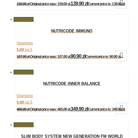

139.90
zł
159.00
zł
Original price was: 159.00 zł.
Current price is: 139.90 zł.
Promocja!
NUTRICODE IMMUNO
Oceniono
5.00
na 5

90.90
zł
107.00
zł
Original price was: 107.00 zł.
Current price is: 90.90 zł.
Promocja!
NUTRICODE INNER BALANCE
Oceniono
5.00
na 5

349.90
zł
465.00
zł
Original price was: 465.00 zł.
Current price is: 349.90 zł.
Promocja!
SLIM BODY SYSTEM NEW GENERATION FM WORLD