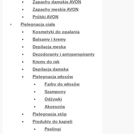
Zapachy damskie AVON
Zapachy męskie AVON
Próbki AVON
Pielęgnacja ciała
Kosmetyki do opalania
Balsamy i kremy
Depilacja męska
Dezodoranty i antyperspiranty
Kremy do rąk
Depilacja damska
Pielęgnacja włosów
Farby do włosów
Szampony
Odżywki
Akcesoria
Pielęgnacja stóp
Produkty do kąpieli
Peelingi