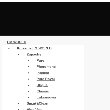
FM WORLD
Kolekcje FM WORLD
Zapachy
Pure
Pheromone
Intense
Pure Royal
Utique
Classic
Luksusowa
Smart&Clean
Aloe Vera