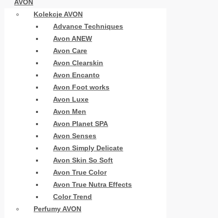
AVON
Kolekcje AVON
Advance Techniques
Avon ANEW
Avon Care
Avon Clearskin
Avon Encanto
Avon Foot works
Avon Luxe
Avon Men
Avon Planet SPA
Avon Senses
Avon Simply Delicate
Avon Skin So Soft
Avon True Color
Avon True Nutra Effects
Color Trend
Perfumy AVON