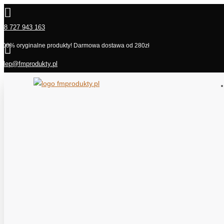

48 727 943 163
100% oryginalne produkty! Darmowa dostawa od 280zł

klep@fmprodukty.pl