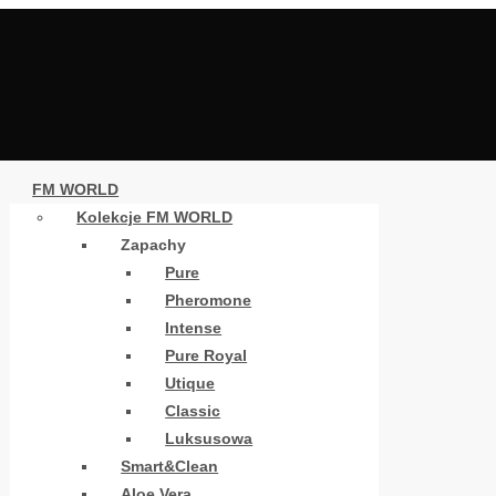
FM WORLD
Kolekcje FM WORLD
Zapachy
Pure
Pheromone
Intense
Pure Royal
Utique
Classic
Luksusowa
Smart&Clean
Aloe Vera