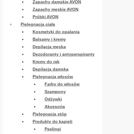
Zapachy damskie AVON
Zapachy męskie AVON
Próbki AVON
Pielęgnacja ciała
Kosmetyki do opalania
Balsamy i kremy
Depilacja męska
Dezodoranty i antyperspiranty
Kremy do rąk
Depilacja damska
Pielęgnacja włosów
Farby do włosów
Szampony
Odżywki
Akcesoria
Pielęgnacja stóp
Produkty do kąpieli
Peelingi