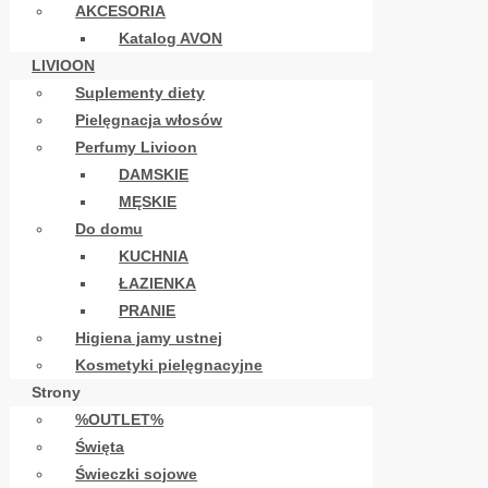
AKCESORIA
Katalog AVON
LIVIOON
Suplementy diety
Pielęgnacja włosów
Perfumy Livioon
DAMSKIE
MĘSKIE
Do domu
KUCHNIA
ŁAZIENKA
PRANIE
Higiena jamy ustnej
Kosmetyki pielęgnacyjne
Strony
%OUTLET%
Święta
Świeczki sojowe