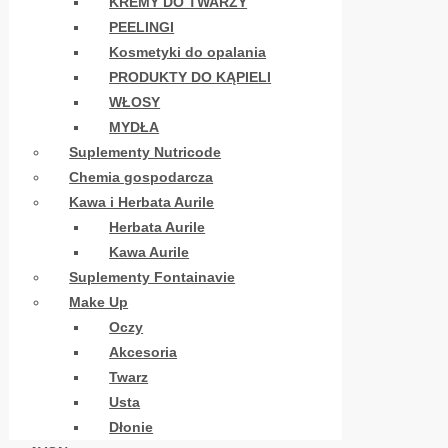
KREMY DO TWARZY
PEELINGI
Kosmetyki do opalania
PRODUKTY DO KĄPIELI
WŁOSY
MYDŁA
Suplementy Nutricode
Chemia gospodarcza
Kawa i Herbata Aurile
Herbata Aurile
Kawa Aurile
Suplementy Fontainavie
Make Up
Oczy
Akcesoria
Twarz
Usta
Dłonie