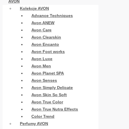
AVON
Kolekcje AVON
Advance Techniques
Avon ANEW
Avon Care
Avon Clearskin
Avon Encanto
Avon Foot works
Avon Luxe
Avon Men
Avon Planet SPA
Avon Senses
Avon Simply Delicate
Avon Skin So Soft
Avon True Color
Avon True Nutra Effects
Color Trend
Perfumy AVON